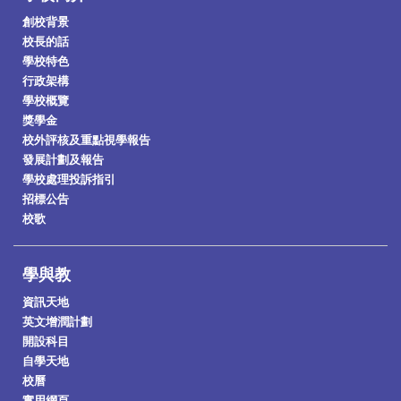
創校背景
校長的話
學校特色
行政架構
學校概覽
獎學金
校外評核及重點視學報告
發展計劃及報告
學校處理投訴指引
招標公告
校歌
學與教
資訊天地
英文增潤計劃
開設科目
自學天地
校曆
實用網頁