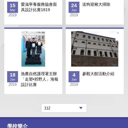
愛滋寧養服務協會面
送狗迎豬大掃除
15
24
具設計比賽1819
Mar
Jan
2019
2019
漁農自然護理署主辦
參觀大館活動介紹
18
4
「走塑•郊野人」海報
Jan
Jan
2019
設計比賽
2019
學校簡介