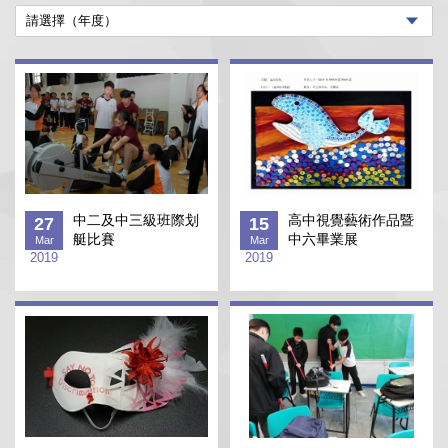
中二及中三級班際划
高中視覺藝術作品暨
27
15
艇比賽
中六畢業展
Mar
Mar
2019
2019