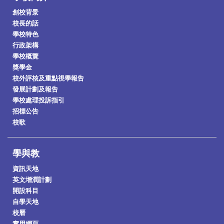
創校背景
校長的話
學校特色
行政架構
學校概覽
獎學金
校外評核及重點視學報告
發展計劃及報告
學校處理投訴指引
招標公告
校歌
學與教
資訊天地
英文增潤計劃
開設科目
自學天地
校曆
實用網頁