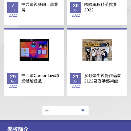
中六級視藝網上畢業
國際編程精英挑賽
7
30
展
2022
Jul
Jun
2022
2022
中五級Career Live職
參觀學生視覺作品展
29
21
業體驗遊戲
2122及香港藝術館
Jun
Jun
2022
2022
學校簡介