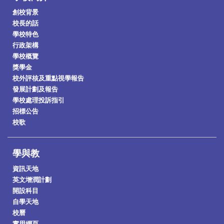
創校背景
校長的話
學校特色
行政架構
學校概覽
獎學金
校外評核及重點視學報告
發展計劃及報告
學校處理投訴指引
招標公告
校歌
學與教
資訊天地
英文增潤計劃
開設科目
自學天地
校曆
實用網頁