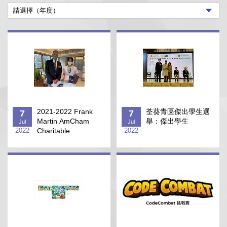
2021-2022 Frank
荃葵青區傑出學生選
7
7
Martin AmCham
舉：傑出學生
Jul
Jul
2022
Charitable
2022
Foundation Prize
Book Award