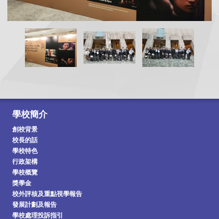
學校簡介
創校背景
校長的話
學校特色
行政架構
學校概覽
獎學金
校外評核及重點視學報告
發展計劃及報告
學校處理投訴指引