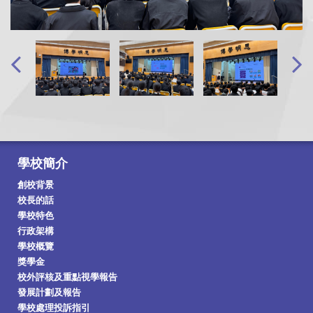
學校簡介
創校背景
校長的話
學校特色
行政架構
學校概覽
獎學金
校外評核及重點視學報告
發展計劃及報告
學校處理投訴指引