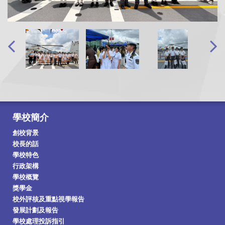
學校簡介
創校背景
校長的話
學校特色
行政架構
學校概覽
獎學金
校外評核及重點視學報告
發展計劃及報告
學校處理投訴指引