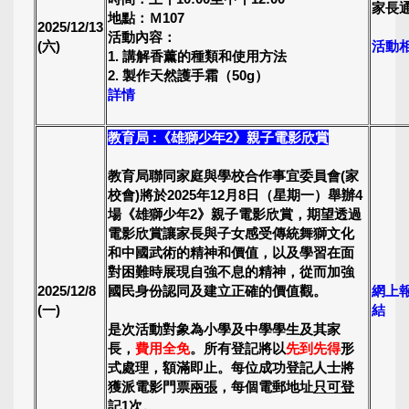
家長
地點：Ｍ107
2025/12/13
活動內容：
(六)
活動
1. 講解香薰的種類和使用方法
2. 製作天然護手霜（50g）
詳情
教育局 :《雄獅少年2》親子電影欣賞
教育局聯同家庭與學校合作事宜委員會(家
校會)將於2025年1
2月8日（星期一）舉辦4
場《雄獅少年2》親子電影欣賞，
期望透過
電影欣賞讓家長與子女感受傳統舞獅文化
和中國武術的精神
和價值，以及學習在面
對困難時展現自強不息的精神，
從而加強
2025/12/8
國民身份認同及建立正確的價值觀。
網上
(一)
結
是次活動對象為小學及中學學生及其家
長，
費用全免
。所有登記將以
先到先得
形
式處理，
額滿即止。每位成功登記人士將
獲派電影門票
兩張
，每個電郵地址
只
可登
記
1
次
。