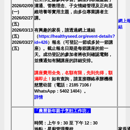
2026/02/09
溝通、管教理念、子女情緒管理及正向思
(一)
維培養等實用主題，由多位專業講者主
2026/02/27
講。
網上
(五)
結
2026/03/13
有興趣的家長，請透過網上連結
(五)
（
https://healthyseed.org/event-details?
2026/03/27
id=426
）報名（可登記一節或多於一節講
(五)
座）。截止報名日期是每節講座的前一
天。成功登記的參加者將收到確認電郵，
並獲通知有關講座的詳細安排。
講座費用全免，名額有限，先到先得，額
滿即止！
如有查詢，請直接聯絡承辦機構
慈慧幼苗（電話：2185 7106 /
WhatsApp：5402 1404）。
詳情
「農曆新年親子烹飪工作坊」
時間：上午 9 : 30 至 下午 12 : 30
地點：星廚管理學校
家長