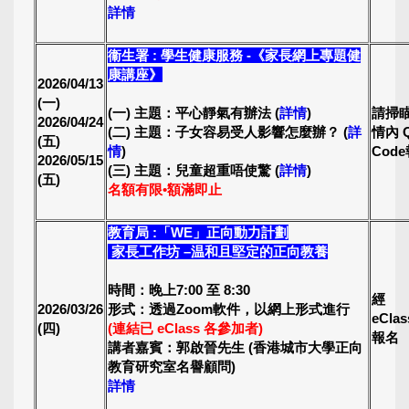
詳情
衞生署 : 學生健康服務 -《家長網上專題健
康講座》
2026/04/13
(一)
(一) 主題：平心靜氣有辦法 (
詳情
)
請掃
2026/04/24
(二) 主題：子女容易受人影響怎麼辦？ (
詳
情內 
(五)
情
)
Cod
2026/05/15
(三) 主題：兒童超重唔使驚 (
詳情
)
(五)
名額有限•額滿即止
教育局 :「WE」正向動力計劃
家長工作坊 –温和且堅定的正向教養
時間：晚上7:00 至 8:30
經
2026/03/26
形式：透過Zoom軟件，以網上形式進行
eCla
(四)
(連結已 eClass 各參加者)
報名
講者嘉賓：郭啟晉先生 (香港城市大學正向
教育研究室名譽顧問)
詳情