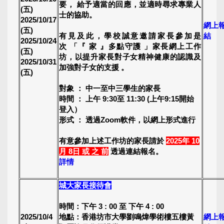
要， 給予適當的回應，並適時尋求專業人
(五)
士的協助。
2025/10/17
網上
(五)
有見及此，學校誠意邀請家長參加是
結
2025/10/24
次 「『 家 』多點守護 」家長網上工作
(五)
坊，以提升家長對子女精神健康的認識及
2025/10/31
加強對子女的支援 。
(五)
對象 ： 中一至中三學生的家長
時間 ： 上午 9:30至 11:30 (上午9:15開始
登入）
形式 ： 透過Zoom軟件，以網上形式進行
有意參加上述工作坊的家長請於
2025年 10
月 8日 或 之 前
透過連結報名。
詳情
城大家長接待會
時間：下午 3 : 00 至 下午 4 : 00
2025/10/4
地點：香港坊市大學劉鳴煒學術樓五樓黃
網上