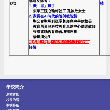
講題及講者︰
(六)
結
1. 機「得」離手
東華三院心瑜軒社工 孔詠欣女士
2. 家長在AI時代的管與教智慧
聖公會聖馬利亞堂莫慶堯中學副校長
教育局資訊科技教育卓越中心借調教師
香港電腦教育學會增補理事
楊鎮濤先生
報名截止時間 : 2025-09-26 (17:30:00)
詳情
學校簡介
創校背景
校長的話
學校特色