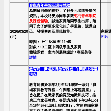
參觀青年學院及課程體驗
為開闊同學的視野，了解多元出路升學的
資訊，本校將安排同學參觀
屯門青年學院
及課程體驗
。誠邀家長陪同學生出席，陪
同子女了解更多元化的升學道路、認識自
2026/03/20
己、發掘興趣及展現技能。
家長
(五)
相片
時間：上午 8:30 至 11:45
對象：中二至中四級學生及家長
體驗課程：室內與展覽設計 / 專業美容
詳情
教育局 : 職場家長教育課程_午間網上專題
講座
教育局將於本年2月至3月舉辦一系列「職
場家長教育課程 – 午間網上專題講座」，
旨在提升在職家長的育兒知識和技巧，推
廣正向家長教育。專題講座於下午1時15分
至1時45分以網上形式進行，方便在職家長
在工作之餘參與學習。講座內容涵蓋親子