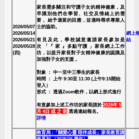
家長需多關注和守護子女的精神健康，及
早識別他們在學習、社交及情緒上的需
要， 給予適當的回應，並適時尋求專業人
2026/05/07
士的協助。
2026/05/14
網上
2026/05/21
有見及此，學校誠意邀請家長參加是
結
2026/05/28
次 「『 家 』多點守護 」家長網上工作
(四)
坊，以提升家長對子女精神健康的認識及
加強對子女的支援 。
對象 ： 中一至中三學生的家長
時間 ： 上午 9:30至 11:30 (上午9:15開始
登入）
形式 ： 透過Zoom軟件，以網上形式進行
有意參加上述工作坊的家長請於
2026年 5
月 4日 或 之 前
透過連結報名。
詳情
教育局 :「關愛心靈 陪伴成長」家長教育講
座系列 （2025/26 學年）