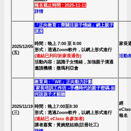
報名截止時間 : 2025-11-11
詳情
「正向教育：齊關注孩子情緒」網上親子
講座
時間：晚上 7:00 至 8:00
家長
2025/12/05
形式：透過Zoom軟件，以網上形式進行
(五)
(連結已列印於家長通告)
活動
活動內容：認識子女情緒，加強親子溝通
邀請機構：撒瑪利亞會
教育局 :「WE」正向動力計劃
家長培訓工作坊 –手機時代的親子密碼-如
何說孩子才願聽
經
2025/11/19
時間：晚上7:00至8:30
eCla
(三)
形式：透過Zoom軟件，以網上形式進行
報名
(連結已 eClass 各參加者)
講者嘉賓：黃婉慈姑娘(註冊社工)
詳情