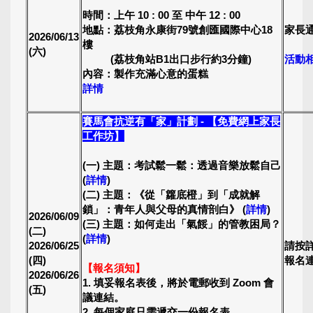
時間：上午 10 : 00 至 中午 12 : 00
地點：荔枝角永康街79號創匯國際中心18
家長
2026/06/13
樓
(六)
(荔枝角站B1出口步行約3分鐘)
活動
內容：製作充滿心意的蛋糕
詳情
賽馬會抗逆有「家」計劃 - 【免費網上家長
工作坊
】
(一) 主題：考試鬆一鬆：透過音樂放鬆自己
(
詳情
)
(二) 主題：《從「籮底橙」到「成就解
鎖」：青年人與父母的真情剖白》 (
詳情
)
2026/06/09
(三) 主題：如何走出「氣餒」的管教困局？
(二)
(
詳情
)
2026/06/25
請按
(四)
報名
【報名須知】
2026/06/26
1. 填妥報名表後，將於電郵收到 Zoom 會
(五)
議連結。
2. 每個家庭只需遞交一份報名表。