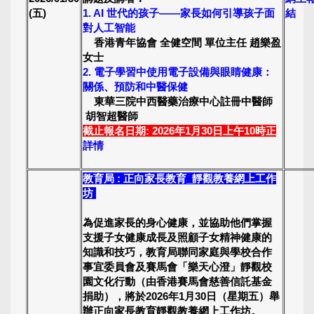
(五)
1. AI 世代的孩子——家長如何引導孩子面
結
對人工智能
香港青年協會 全健空間 單位主任 趙樂盈
女士
2. 電子學習中使用電子設備與眼睛健康：
關係、預防和中醫保健
東華三院中西醫藥治療中心註冊中醫師
胡智超醫師
截止報名日期: 2026年1月30日上午10時正
詳情
教育局 : 正向家長教育_靜觀教養網上工作
坊
為促進家長的身心健康，並協助他們掌握
支援子女健康成長及照顧子女精神健康的
知識和技巧，教育局聯同家庭與學校合作
事宜委員會及賽馬會「樂天心澄」靜觀校
園文化行動（由香港賽馬會慈善信託基金
捐助），將於2026年1月30日（星期五）舉
辦正向家長教育靜觀教養網上工作坊。