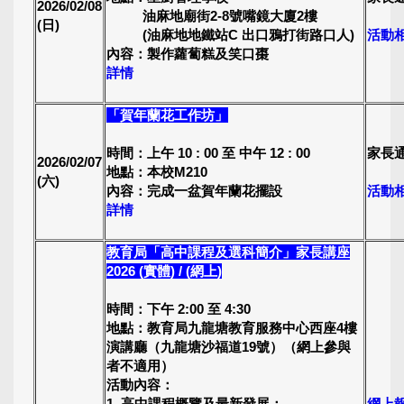
2026/02/08
油麻地廟街2-8號嘴鏡大廈2樓
(日)
(油麻地地鐵站C 出口鴉打街路口人)
活動
內容：製作蘿蔔糕及笑口棗
詳情
「賀年蘭花工作坊」
時間：上午 10 : 00 至 中午 12 : 00
家長
2026/02/07
地點：本校M210
(六)
內容：完成一盆賀年蘭花擺設
活動
詳情
教育局「高中課程及選科簡介」家長講座
2026 (實體) / (網上)
時間：下午 2:00 至 4:30
地點：教育局九龍塘教育服務中心西座4樓
演講廳（九龍塘沙福道19號）（網上參與
者不適用）
活動內容：
1. 高中課程概覽及最新發展；
網上