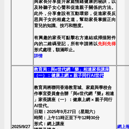
與家長分享提升家庭情緒健康的秘訣，以
及聆聽子女心聲和促進親子關係的方法。
此外，分享會設有互動環節，促進家長反
思與子女的相處之道，幫助家長掌握正向
育兒的知識、技巧和態度。
有興趣的家長可點擊右方連結或掃描附件
內的二維碼登記，所有申請將以
先到先得
形式處理，額滿即止。
詳情
教育局 : 與e世代網「樂」相連家長講座
（一）︰健康上網 × 親子同行AI世代
教育局將聯同香港教育城、家庭與學校合
作事宜委員會合辦「與e世代網『樂』相連
」家長講座（一）︰健康上網 × 親子同行
AI世代。
日期︰2025年9月27日（星期六）
時間︰上午11時正至下午12時30分
形式︰網上講座
2025/9/27
網上