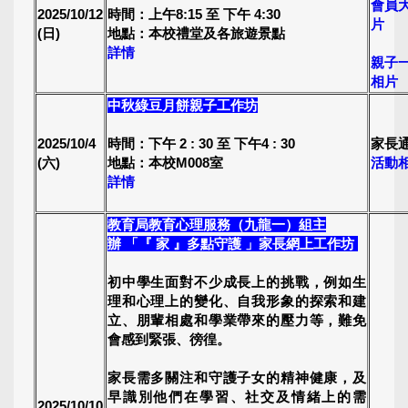
會員
2025/10/12
時間：上午8:15 至 下午 4:30
片
(日)
地點：本校禮堂及各旅遊景點
詳情
親子
相片
中秋綠豆月餅親子工作坊
2025/10/4
時間：下午 2 : 30 至 下午4 : 30
家長
(六)
地點：本校M008室
活動
詳情
教育局教育心理服務（九龍一）組主
辦
「『 家 』多點守護 」家長網上工作坊
初中學生面對不少成長上的挑戰，例如生
理和心理上的變化、自我形象的探索和建
立、朋輩相處和學業帶來的壓力等，難免
會感到緊張、徬徨。
家長需多關注和守護子女的精神健康，及
早識別他們在學習、社交及情緒上的需
2025/10/10