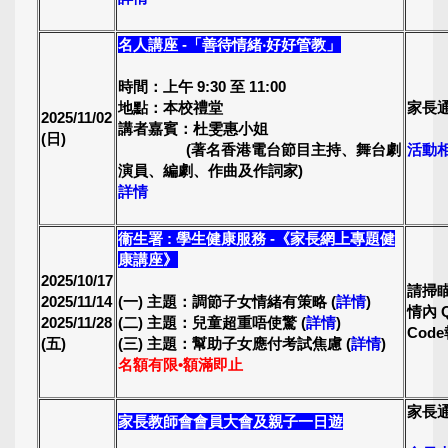
名人講座 -「善待情緒‧好好管教」
時間：上午 9:30 至 11:00
地點：本校禮堂
家長
2025/11/02
講者嘉賓：杜雯惠小姐
(日)
(著名香港電台節目主持、舞台劇
活動
演員、編劇、作曲及作詞家)
詳情
衞生署 : 學生健康服務 -《家長網上專題健
康講座》
2025/10/17
請掃
2025/11/14
(一) 主題：調節子女情緒有策略 (
詳情
)
情內 
2025/11/28
(二) 主題：兒童超重唔使驚 (
詳情
)
Cod
(五)
(三) 主題：幫助子女應付考試焦慮 (
詳情
)
名額有限•額滿即止
家長
家長教師會會員大會及親子一日遊