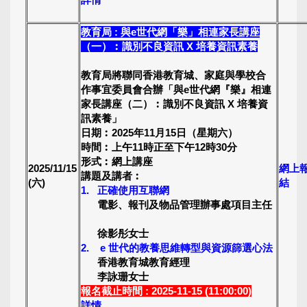
教育局 : 與e世代網「樂」相連家長講座
（一）︰識別不良資訊 X 培養資訊素養
教育局將聯同香港教育城、家庭與學校合
作事宜委員會合辦
「與e
世代網『樂』相連
家長講座（二）︰識別不良資訊 X
培養資
訊素養」
日期︰2025年11月15日（星期六）
時間︰上午11時正至下午12時30分
形式︰網上講座
2025/11/15
網上
講題及講者︰
(六)
結
1. 正確使用互聯網
電影、報刊及物品管理辦事處項目主任
徐影彤女士
2. e 世代的教養思維轉型與資源篩選心法
香港教育城教育經理
李詠珊女士
報名截止時間 : 2025-11-15 (11:00:00)
詳情