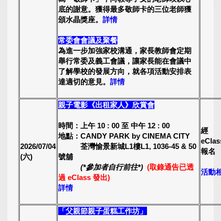
底的謝意。獲得最多敬師卡的三位老師獲
頒水晶獎座。
詳情
常委會會議及聚餐
為進一步加強家校溝通，家長教師會定期
舉行常委及義工會議，讓家長能在會議中
了解學校的發展方向，就各項活動安排表
達適切的意見。
詳情
親子電影《出租家人》欣賞會
時間：上午 10 : 00 至 中午 12 : 00
經
地點：CANDY PARK by CINEMA CITY
eCla
2026/07/04
荃灣愉景新城L1樓L1, 1036-45 & 50
報名
(六)
號舖
(*參加者自行前往*)
(取錄通告已透
活動
過 eClass 發出)
詳情
「父親節親子蛋糕工作坊」