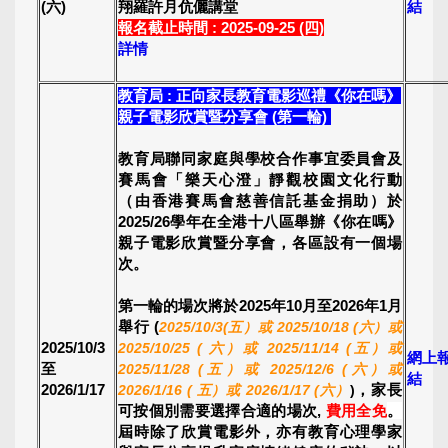
(六)
翔羅許月伉儷講堂
結
報名截止時間 : 2025-09-25 (四)
詳情
教育局 : 正向家長教育電影巡禮《你在嗎》
親子電影欣賞暨分享會 (第一輪)
教育局聯同家庭與學校合作事宜委員會及
賽馬會「樂天心澄」靜觀校園文化行動
（由香港賽馬會慈善信託基金捐助）於
2025/26學年在全港十八區舉辦《你在嗎》
親子電影欣賞暨分享會，各區設有一個場
次。
第一輪的場次將於2025年10月至2026年1月
舉行
(
2025/10/3(五）或 2025/10/18 (六）或
2025/10/3
2025/10/25 ( 六）或 2025/11/14 (五）或
網上
至
2025/11/28 (五）或 2025/12/6 (六）或
結
2026/1/17
，家長
2026/1/16 ( 五）或 2026/1/17 (六）
)
可按個別需要選擇合適的場次,
費用全免
。
屆時除了欣賞電影外，亦有教育心理學家