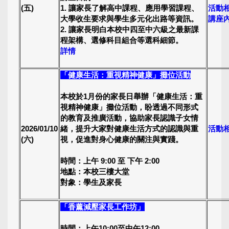
(五)
1. 讓家長了解高中課程、應用學習課程、
活動
大學收生要求與學生多元化出路等資訊。
講座
2. 讓家長明白本校中四至中六級之最新課
程架構、選修科目組合等選科細節。
詳情
「健康生活：重視精神健康」攤位活動
本校於1月份的家長日舉辦「健康生活：重
視精神健康」攤位活動，盼透過不同形式
的教育及推廣活動，協助家長認識子女情
2026/01/10
緒，提升大家對健康生活方式的認識與重
活動
(六)
視，促進對身心健康的關注與實踐。
時間：上午 9:00 至 下午 2:00
地點：本校三樓大堂
對象：學生及家長
「香薰減壓家長工作坊」
時間：上午10:00至中午12:00