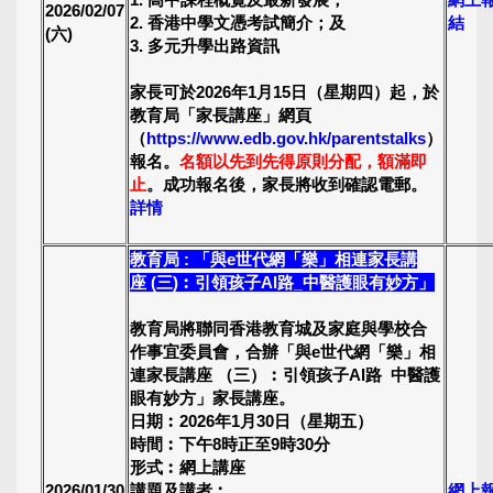
2026/02/07
2. 香港中學文憑考試簡介；及
結
(六)
3. 多元升學出路資訊
家長可於2026年1月15日（星期四）起，於
教育局「家長講座」網頁
（
https://www.edb.gov.hk/parentstalks
）
報名。
名額以先到先得原則分配，額滿即
止
。成功報名後，家長將收到確認電郵。
詳情
教育局 : 「與
e
世代網「樂」相連家長講
座 (三)︰引領孩子
AI
路_
中醫護眼有妙方」
教育局將聯同香港教育城及家庭與學校合
作事宜委員會，合辦
「與
e
世代網「樂」相
連家長講座
（三）︰引領孩子
AI
路
中醫護
眼有妙方」
家長講座。
日期︰2026年1月30日（星期五）
時間︰下午8時正至9時30分
形式︰網上講座
2026/01/30
講題及講者︰
網上