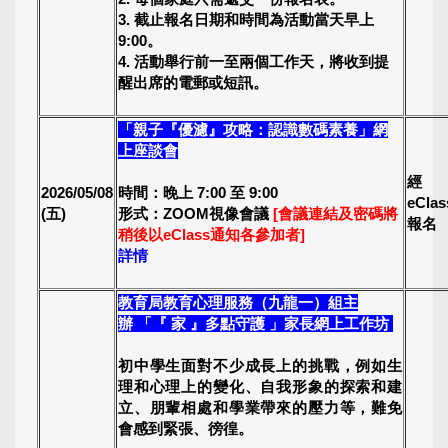
3. 截止報名日期和時間為活動當天早上
9:00。
4. 活動舉行前一至兩個工作天，將收到提
醒出席的電郵或短訊。
「親子『優濾』攻略：認識數碼素養」網
上座談會
經
2026/05/08
時間：晚上 7:00 至 9:00
eCla
(五)
形式：ZOOM視像會議
[會議連結及密碼將
報名
稍後以eClass通知各參加者]
詳情
教育局教育心理服務（九龍一）組主
辦
「『 家 』多點守護 」家長網上工作坊
初中學生面對不少成長上的挑戰，例如生
理和心理上的變化、自我形象的探索和建
立、朋輩相處和學業帶來的壓力等，難免
會感到緊張、徬徨。