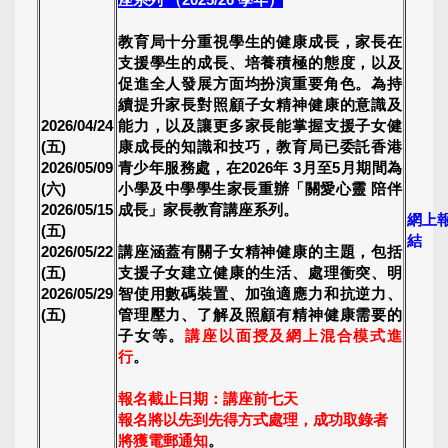
教育局十分重視學生的健康成長，家長在
支援學生的成長、培養積極的態度，以及
促進全人發展方面均扮演重要角色。為持
續提升家長對照顧子女精神健康的意識及
2026/04/24
能力，以及讓更多家長能掌握支援子女健
(五)
康成長的知識和技巧，教育局已委託香港
2026/05/09
青少年服務處，在2026年 3月至5月期間為
(六)
小學及中學學生家長重辦「關愛心靈 陪伴
2026/05/15
成長」家長教育講座系列。
網上
(五)
結
2026/05/22
講座涵蓋有關子女精神健康的主題，包括
(五)
支援子女建立健康的生活、處理衝突、明
2026/05/29
智使用數碼裝置、加強適應力和抗逆力、
(五)
管理壓力、了解及照顧有精神健康需要的
子女等。
講座以面授及網上混合模式進
行
。
報名截止日期：講座前七天
報名將以先到先得方式處理，成功取錄者
將獲電郵通知
。