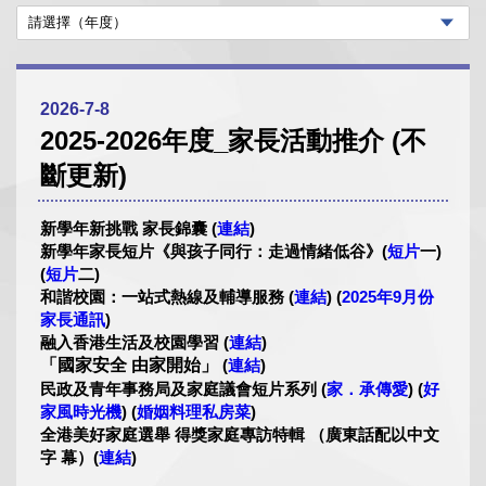
2026-7-8
2025-2026年度_家長活動推介 (不
斷更新)
新學年新挑戰 家長錦囊 (
連結
)
新學年家長短片《與孩子同行：走過情緒低谷》
(
短
片
一
)
(
短片
二
)
和諧校園：一站式熱線及輔導服務
(
連結
) (
2025年9月份
家長通訊
)
融入香港生活及校園學習
(
連結
)
「國家安全 由家開始」
(
連結
)
民政及青年事務局及家庭議會短片系列 (
家．承傳愛
) (
好
家風時光機
) (
婚姻料理私房菜
)
全港美好家庭選舉 得獎家庭專訪特輯 （廣東話配以中文
字 幕）(
連結
)