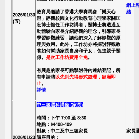
網上
教育局邀請了香港大學賽馬會「樂天心
結
2026/01/30
澄」靜觀校園文化行動教育心理學家關匡
(五)
宏博士擔任工作坊講者，關博士將透過互
動體驗向家長介紹靜觀的理念，引導家長
學習靜觀練習，讓他們深入了解靜觀的原
理與效用。此外，工作坊亦將探討靜觀教
養如何幫助家長自身和子女，促進親子關
係。
是次工作坊費用全免
。
有興趣的家長可點擊附件內連結登記，所
有申請將
以先到先得形式處理，額滿即
止
。
詳情
中三級選科講座 (家長)
時間：下午 7:00 至 8:30
地點：Ｍ408-409
對象：中二及中三級家長
家長
2026/01/23
講座目的：