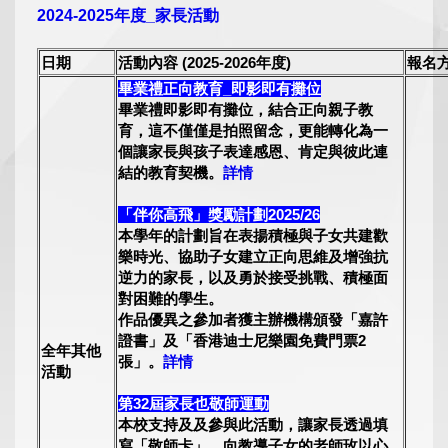
2024-2025年度_家長活動
日期
活動內容 (2025-2026年度)
報名
畢業禮正向教育_即影即有攤位
畢業禮即影即有攤位，結合正向親子教
育，這不僅僅是拍照留念，更能轉化為一
個讓家長與孩子表達感恩、肯定與彼此連
結的教育契機。
詳情
「伴你高飛」獎勵計劃2025/26
本學年的計劃旨在表揚積極與子女共建歡
樂時光、協助子女建立正向思維及增強抗
逆力的家長，以及勇於接受挑戰、積極面
對困難的學生。
作品優異之參加者獲主辦機構頒發「嘉許
證書」及「香港迪士尼樂園免費門票2
全年其他
張」。
詳情
活動
第32屆家長也敬師運動
本校支持及及參與此活動，讓家長透過填
寫「敬師卡」，向教導子女的老師玫以心