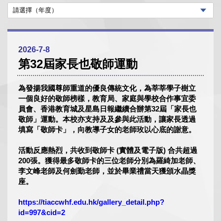
2026-7-8
第32屆家長也敬師運動
為發揚我國尊師重道的優良傳統文化，為莘莘學子樹立
一個良好的敬師榜樣，教育局、家庭與學校合作事宜委
員會、香港教育城及星島日報繼續合辦第32屆「家長也
敬師」運動。本校亦支持及及參與此活動，讓家長透過
填寫「敬師卡」，向教導子女的老師玫以心底的謝意。
活動反應熱烈，共收到敬師卡 (實體及電子版) 合共超過
200張。獲得最多敬師卡的三位老師分別為羅綺加老師、
李文峰老師及何劍勤老師，並於畢業禮當天獲頒水晶獎
座。
https://tiaccwhf.edu.hk/gallery_detail.php?
id=997&cid=2