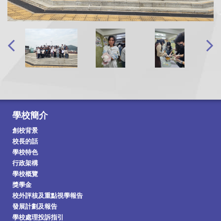
學校簡介
創校背景
校長的話
學校特色
行政架構
學校概覽
獎學金
校外評核及重點視學報告
發展計劃及報告
學校處理投訴指引