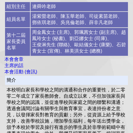
組別主任
連舜吟老師
湯紫螢老師、陳玉華老師、司徒素苗老師、
組員名單
鄧依琪老師、吳兆倫老師、薛非凡老師
周金鳳女士
(主席)、郭珮茜女士
(副主席)、趙
第十二屆
鳳玲女士 (秘書)、劉亞娜女士 (司庫)、
家長委員
王俊淋先生 (聯絡)、歐結儀女士 (康樂)、石碧
名單
青女士 (宣傳)、林美洪女士 (總務)
本會會章
主席的話
本會活動 (會訊)
簡介
本校明白家長和學校之間的溝通和合作的重要性，於二零
零二年成立了家長教師會。自成立以來，不但加強家長與
學校之間的認識，並促進學校與家庭之間的聯繫和溝通；
透過會議間討論有關學生與教育事宜，表達持份者之意
見，以發揮家長對教育的貢獻；另外，從資源上給予學校
支持，改善學校設施，增加學生福利，每年送出獎學金，
頒予本校於學習及操行有進步的學生及於非學術範疇中有