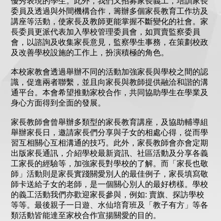
優秀表現的學生。此外，我們又招募家長義工，培訓家長
委員及透過與外間機構合作，籌辦多個家長教育工作坊及
講座等活動，使家長及教師更能掌握不斷變化的社會。家
長委員更派代表加入學校管理委員會，如買賣監察委員
會，以諮詢及收集家長意見，監察學生事務，在策劃校政
及改善學校設施的工作上，扮演積極的角色。
本校家教會透過舉辦不同的活動加強家長與學校之間的認
識，促進兩者聯繫，並且向家長與教師提供融洽和諧的溝
通平台。本會希望推動家校合作，共同協助學生在學業及
身心方面得到全面的發展。
家長教師會曾舉辦多類型的家長教育講座，及協助輔導組
舉辦家長日，邀請家長們分享與子女的相處心得，從而學
習互相關心互相溝通的技巧。此外，家長教師會亦會定期
出版家長通訊，介紹學校最新資訊、社區活動及分享各義
工家長的經驗等，加強家長對學校的了解。而「家長也敬
師」活動則是家長實踐關愛別人的最佳例子，家長填寫敬
師卡送給子女的老師，是一個關心別人的最好榜樣。學校
的義工活動我們亦歡迎家長參與，例如: 賣旗、探訪學校
等等。最後親子一日遊、水仙培育班及「教子有方」等各
類活動皆能達至家校合作宣揚關愛的目的。