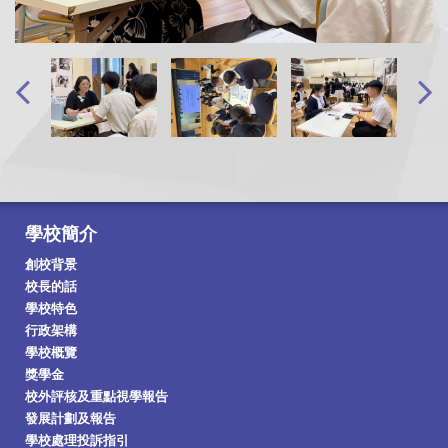
學校簡介
創校背景
校長的話
學校特色
行政架構
學校概覽
獎學金
校外評核及重點視學報告
發展計劃及報告
學校處理投訴指引