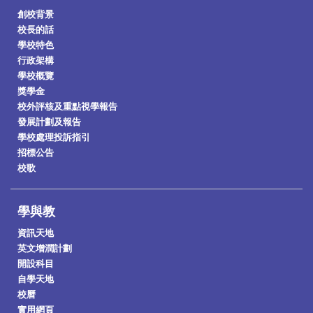
創校背景
校長的話
學校特色
行政架構
學校概覽
獎學金
校外評核及重點視學報告
發展計劃及報告
學校處理投訴指引
招標公告
校歌
學與教
資訊天地
英文增潤計劃
開設科目
自學天地
校曆
實用網頁