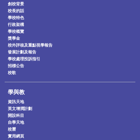
創校背景
校長的話
學校特色
行政架構
學校概覽
獎學金
校外評核及重點視學報告
發展計劃及報告
學校處理投訴指引
招標公告
校歌
學與教
資訊天地
英文增潤計劃
開設科目
自學天地
校曆
實用網頁