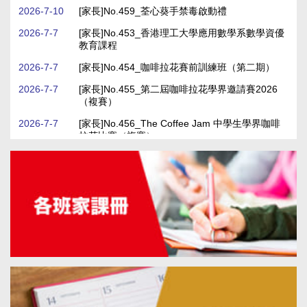
2026-7-10
[家長]No.459_荃心葵手禁毒啟動禮
24
2026-7-7
[家長]No.453_香港理工大學應用數學系數學資優
愛國教育： 「國潮解碼」計劃：西安
Jul
教育課程
文化探索之旅
2026
2026-7-27
2026-7-7
[家長]No.454_咖啡拉花賽前訓練班（第二期）
第五屆「金筆獎」中文硬筆書法比賽
2026-7-7
[家長]No.455_第二屆咖啡拉花學界邀請賽2026
24
（複賽）
Jul
香港中文大學「傑出學校導師獎」
2026
2026-7-7
[家長]No.456_The Coffee Jam 中學生學界咖啡
拉花比賽（複賽）
2026-7-7
[家長]No.457_第二屆咖啡拉花學界邀請賽2026
9
頒獎禮
Jul
2026
2026-7-6
[家長]No.451_2526中國歷史_補課
第二屆棉紡繁星盃咖啡拉花邀請賽
2026-7-27
9
第三屆香港價值觀教育中小學硬筆書法比賽頒獎禮
Jul
第78屆香港學校音樂節
2026