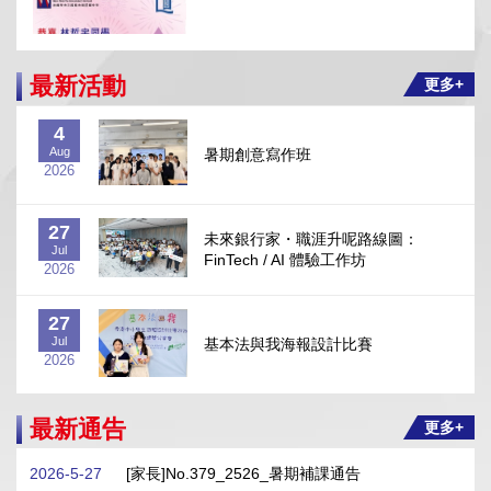
最新活動
更多+
2026-6-30
4
本校學生透過「學校推薦直接錄取計劃」獲香港浸
Aug
暑期創意寫作班
會大學直接取錄
2026
27
未來銀行家・職涯升呢路線圖：
Jul
FinTech / AI 體驗工作坊
2026
27
Jul
基本法與我海報設計比賽
2026-8-4
2026
暑期創意寫作班
27
最新通告
更多+
Jul
第五屆「金筆獎」中文硬筆書法比賽
2026
2026-5-27
[家長]No.379_2526_暑期補課通告