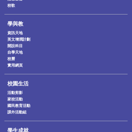
校歌
學與教
資訊天地
英文增潤計劃
2026-7-9
開設科目
第二屆棉紡繁星盃咖啡拉花邀請賽
自學天地
校曆
實用網頁
校園生活
活動剪影
家校活動
國民教育活動
課外活動組
學生成就