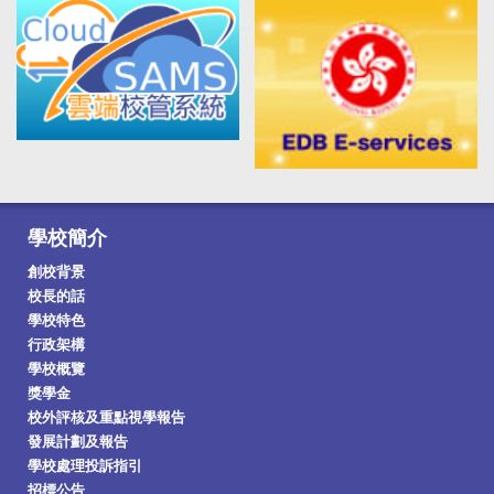
2026-7-24
愛國教育： 「國潮解碼」計劃：西安文化探索之
旅
學校簡介
創校背景
校長的話
學校特色
行政架構
2026-7-24
學校概覽
香港中文大學「傑出學校導師獎」
獎學金
校外評核及重點視學報告
發展計劃及報告
學校處理投訴指引
招標公告