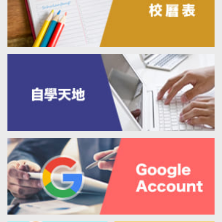
2026-7-27
未來銀行家・職涯升呢路線圖：FinTech / AI 體驗
工作坊
2026-7-27
基本法與我海報設計比賽