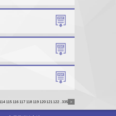
114
115
116
117
118
119
120
121
122
..335
>