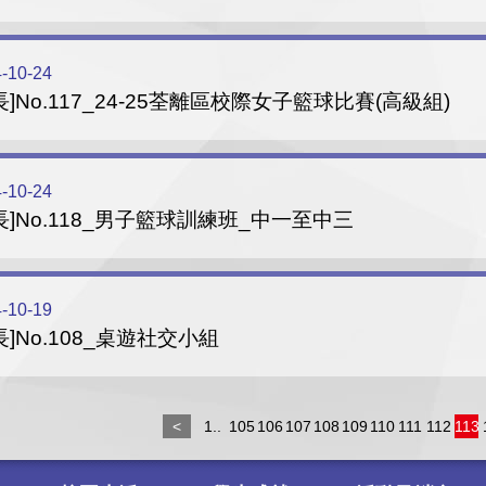
-10-24
長]No.117_24-25荃離區校際女子籃球比賽(高級組)
-10-24
長]No.118_男子籃球訓練班_中一至中三
-10-19
長]No.108_桌遊社交小組
<
1..
105
106
107
108
109
110
111
112
113