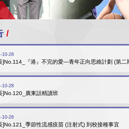
告
-10-28
長]No.114_『港』不完的愛—青年正向思維計劃 (第二
-10-28
長]No.120_廣東話精讀班
-10-28
長]No.121_季節性流感疫苗 (注射式) 到校接種事宜