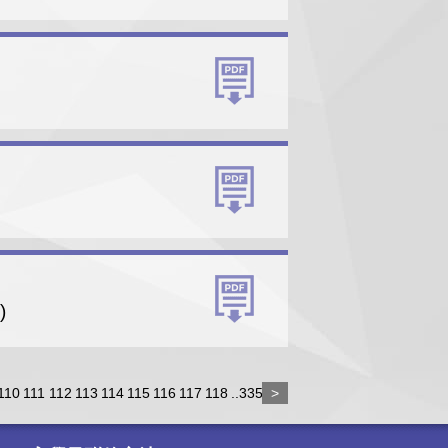
)
110
111
112
113
114
115
116
117
118
..335
>