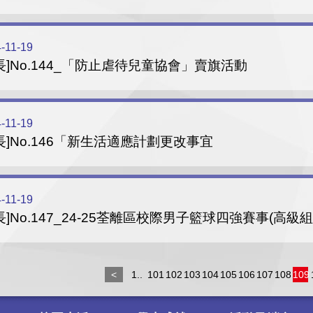
-11-19
長]No.144_「防止虐待兒童協會」賣旗活動
-11-19
長]No.146「新生活適應計劃更改事宜
-11-19
長]No.147_24-25荃離區校際男子籃球四強賽事(高級組
<
1..
101
102
103
104
105
106
107
108
109