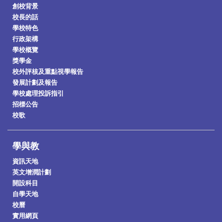
創校背景
校長的話
學校特色
行政架構
學校概覽
獎學金
校外評核及重點視學報告
發展計劃及報告
學校處理投訴指引
招標公告
校歌
學與教
資訊天地
英文增潤計劃
開設科目
自學天地
校曆
實用網頁