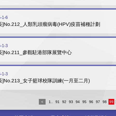
-1-6
長]No.212_人類乳頭瘤病毒(HPV)疫苗補種計劃
-1-3
長]No.211_參觀駐港部隊展覽中心
-1-3
長]No.213_女子籃球校隊訓練(一月至二月)
<
1..
91
92
93
94
95
96
97
98
99