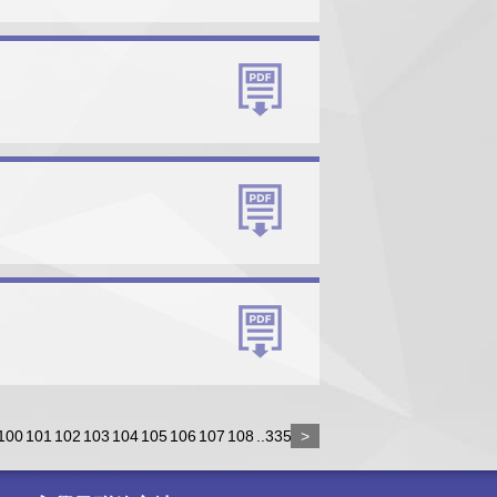
100
101
102
103
104
105
106
107
108
..335
>