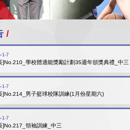
告
-1-7
長]No.210_學校體適能獎勵計劃35週年頒獎典禮_中三
-1-7
長]No.214_男子籃球校隊訓練(1月份星期六)
-1-7
長]No.217_領袖訓練_中三