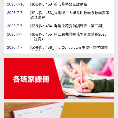
2026-7-10
[家長]No.459_荃心葵手禁毒啟動禮
24
2026-7-7
[家長]No.453_香港理工大學應用數學系數學資優
愛國教育： 「國潮解碼」計劃：西安
Jul
教育課程
文化探索之旅
2026
2026-7-27
2026-7-7
[家長]No.454_咖啡拉花賽前訓練班（第二期）
第五屆「金筆獎」中文硬筆書法比賽
2026-7-7
[家長]No.455_第二屆咖啡拉花學界邀請賽2026
24
（複賽）
Jul
香港中文大學「傑出學校導師獎」
2026
2026-7-7
[家長]No.456_The Coffee Jam 中學生學界咖啡
拉花比賽（複賽）
2026-7-7
[家長]No.457_第二屆咖啡拉花學界邀請賽2026
9
頒獎禮
Jul
2026
2026-7-6
[家長]No.451_2526中國歷史_補課
第二屆棉紡繁星盃咖啡拉花邀請賽
2026-7-27
9
第三屆香港價值觀教育中小學硬筆書法比賽頒獎禮
Jul
第78屆香港學校音樂節
2026