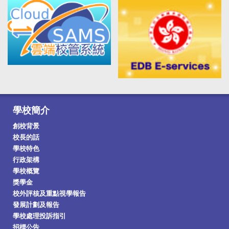
2026-7-24
愛國教育： 「國潮解碼」計劃：西安文化探索之
旅
學校簡介
創校背景
校長的話
學校特色
行政架構
2026-7-24
學校概覽
香港中文大學「傑出學校導師獎」
獎學金
校外評核及重點視學報告
發展計劃及報告
學校處理投訴指引
招標公告