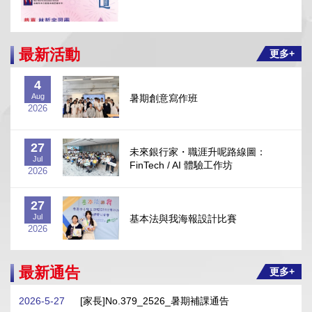
最新活動
更多+
2026-6-30
4
本校學生透過「學校推薦直接錄取計劃」獲香港浸
Aug
暑期創意寫作班
會大學直接取錄
2026
27
未來銀行家・職涯升呢路線圖：
Jul
FinTech / AI 體驗工作坊
2026
27
Jul
基本法與我海報設計比賽
2026-8-4
2026
暑期創意寫作班
27
最新通告
更多+
Jul
第五屆「金筆獎」中文硬筆書法比賽
2026
2026-5-27
[家長]No.379_2526_暑期補課通告