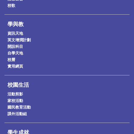
校歌
學與教
資訊天地
英文增潤計劃
2026-7-9
開設科目
第二屆棉紡繁星盃咖啡拉花邀請賽
自學天地
校曆
實用網頁
校園生活
活動剪影
家校活動
國民教育活動
課外活動組
學生成就