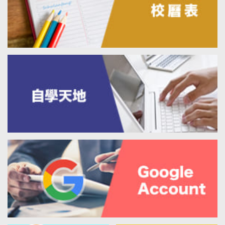
2026-7-27
未來銀行家・職涯升呢路線圖：FinTech / AI 體驗
工作坊
2026-7-27
基本法與我海報設計比賽