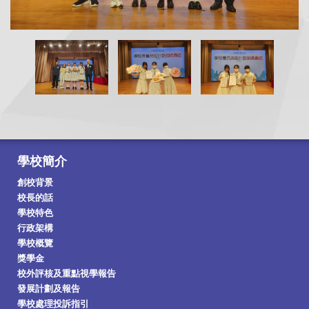
學校簡介
創校背景
校長的話
學校特色
行政架構
學校概覽
獎學金
校外評核及重點視學報告
發展計劃及報告
學校處理投訴指引