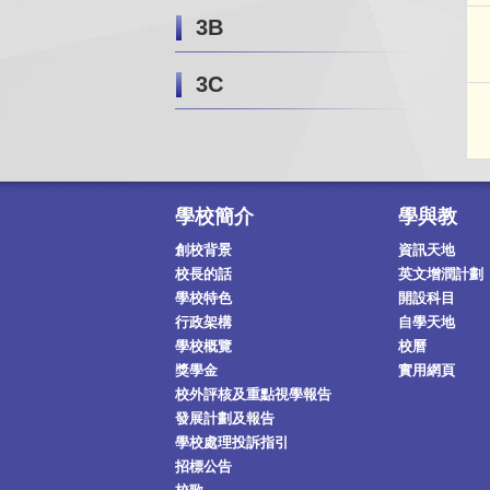
3B
3C
學校簡介
學與教
創校背景
資訊天地
校長的話
英文增潤計劃
學校特色
開設科目
行政架構
自學天地
學校概覽
校曆
獎學金
實用網頁
校外評核及重點視學報告
發展計劃及報告
學校處理投訴指引
招標公告