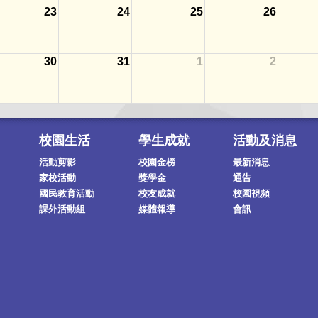
23
24
25
26
30
31
1
2
校園生活
學生成就
活動及消息
活動剪影
校園金榜
最新消息
家校活動
獎學金
通告
國民教育活動
校友成就
校園視頻
課外活動組
媒體報導
會訊