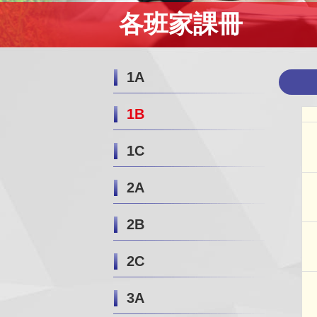
各班家課冊
1A
1B
1C
2A
2B
2C
3A