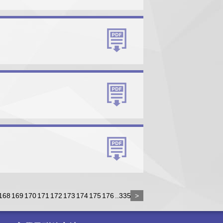
168
169
170
171
172
173
174
175
176
..335
>