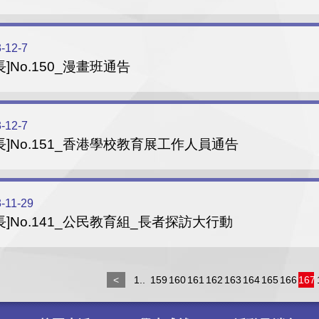
-12-7
長]No.150_漫畫班通告
-12-7
長]No.151_香港學校教育展工作人員通告
-11-29
長]No.141_公民教育組_長者探訪大行動
<
1..
159
160
161
162
163
164
165
166
167