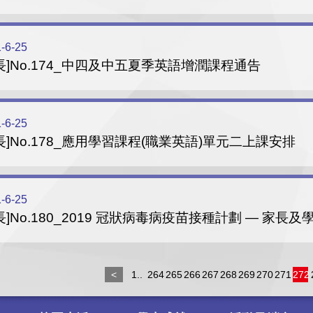
-6-25
長]No.174_中四及中五夏季英語增潤課程通告
-6-25
長]No.178_應用學習課程(職業英語)單元二上課安排
-6-25
長]No.180_2019 冠狀病毒病疫苗接種計劃 — 家長
<
1..
264
265
266
267
268
269
270
271
272