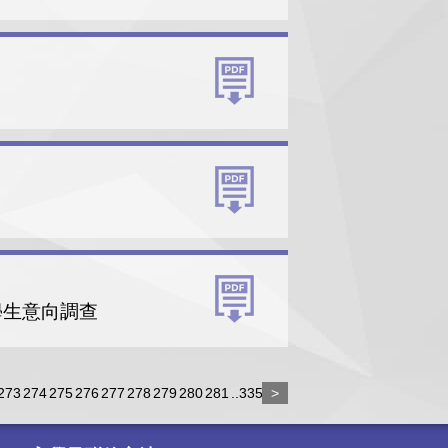
及學生意向調查
273
274
275
276
277
278
279
280
281
..335
>