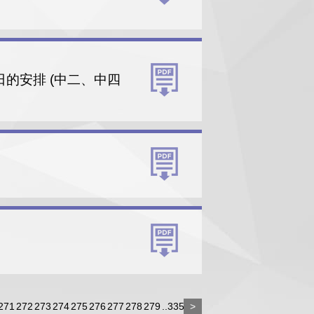
種日的安排 (中二、中四
271
272
273
274
275
276
277
278
279
..335
>