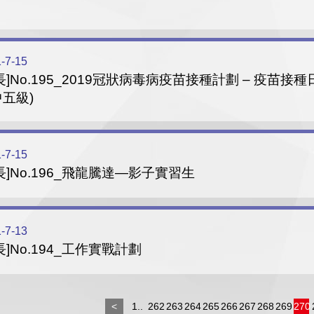
-7-15
長]No.195_2019冠狀病毒病疫苗接種計劃 – 疫苗接
五級)
-7-15
長]No.196_飛龍騰達—影子實習生
-7-13
長]No.194_工作實戰計劃
<
1..
262
263
264
265
266
267
268
269
270