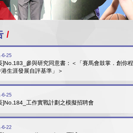
告
-6-25
長]No.183_參與研究同意書：＜「賽馬會鼓掌．創你
香港生涯發展自評基準」＞
-6-25
長]No.184_工作實戰計劃之模擬招聘會
-6-22