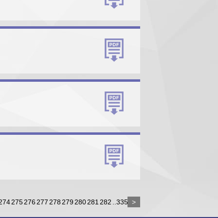
274
275
276
277
278
279
280
281
282
..335
>