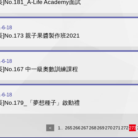
]No.181_A-Life Academy面試
-6-18
長]No.173 親子果醬製作班2021
-6-18
長]No.167 中一級奧數訓練課程
-6-18
長]No.179_「夢想種子」啟動禮
<
1..
265
266
267
268
269
270
271
272
273