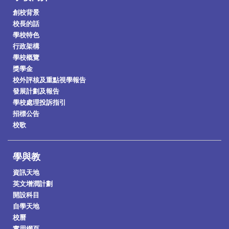
創校背景
校長的話
學校特色
行政架構
學校概覽
獎學金
校外評核及重點視學報告
發展計劃及報告
學校處理投訴指引
招標公告
校歌
學與教
資訊天地
英文增潤計劃
開設科目
自學天地
校曆
實用網頁