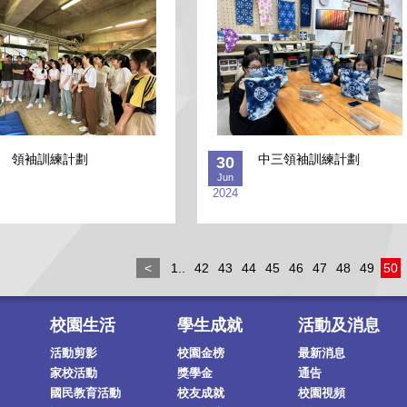
領袖訓練計劃
中三領袖訓練計劃
30
Jun
2024
<
1..
42
43
44
45
46
47
48
49
50
校園生活
學生成就
活動及消息
活動剪影
校園金榜
最新消息
家校活動
獎學金
通告
國民教育活動
校友成就
校園視頻