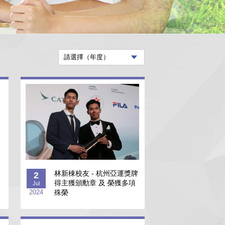
林新棟校友 - 杭州亞運獎牌
2
得主獲頒勳章 及 榮獲多項
Jul
2024
殊榮