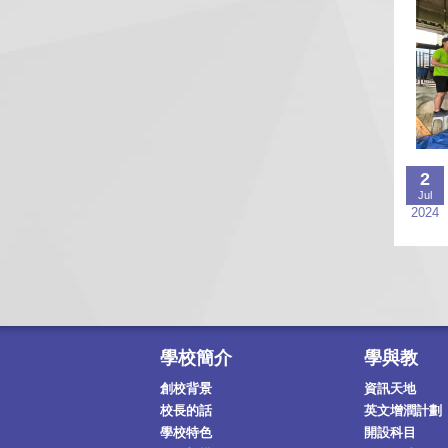
2
Jul
2024
學校簡介
學與教
創校背景
資訊天地
校長的話
英文增潤計劃
學校特色
開設科目