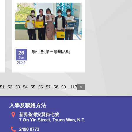
學生會 第三學期活動
26
Jun
2024
51
52
53
54
55
56
57
58
59
..117
>
入學及聯絡方法
新界荃灣安賢街七號
7 On Yin Street, Tsuen Wan, N.T.
2490 8773