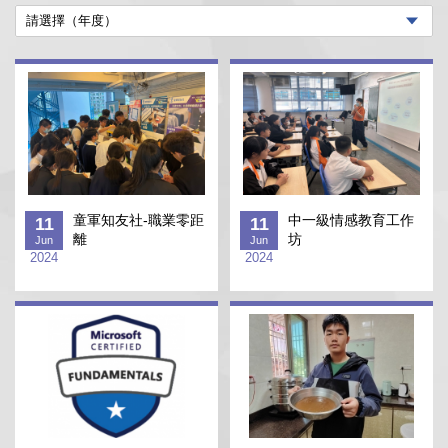
童軍知友社-職業零距
中一級情感教育工作
11
11
離
坊
Jun
Jun
2024
2024