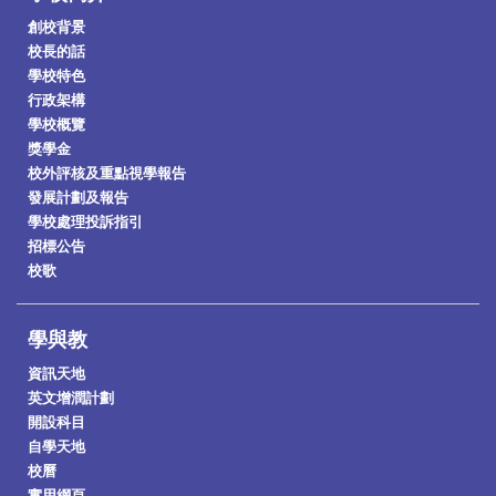
創校背景
校長的話
學校特色
行政架構
學校概覽
獎學金
校外評核及重點視學報告
發展計劃及報告
學校處理投訴指引
招標公告
校歌
學與教
資訊天地
英文增潤計劃
開設科目
自學天地
校曆
實用網頁