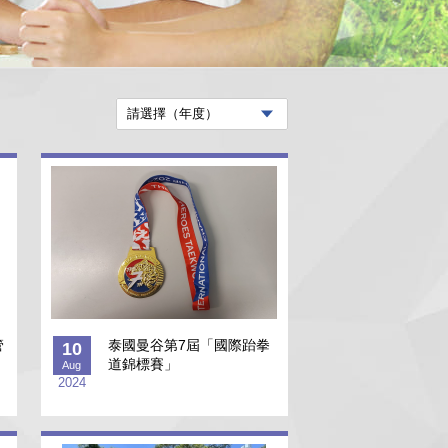
管
泰國曼谷第7屆「國際跆拳
10
道錦標賽」
Aug
2024