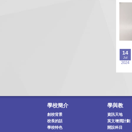
14
Jul
2024
學校簡介
學與教
創校背景
資訊天地
校長的話
英文增潤計劃
學校特色
開設科目