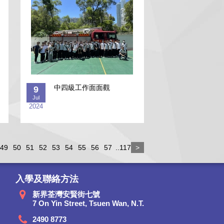
中四級工作面面觀
9
Jul
2024
49
50
51
52
53
54
55
56
57
..117
>
入學及聯絡方法
新界荃灣安賢街七號
7 On Yin Street, Tsuen Wan, N.T.
2490 8773