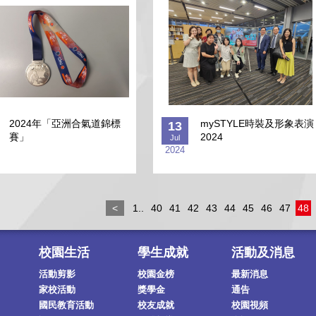
2024年「亞洲合氣道錦標
mySTYLE時裝及形象表演
13
賽」
2024
Jul
2024
<
1..
40
41
42
43
44
45
46
47
48
校園生活
學生成就
活動及消息
活動剪影
校園金榜
最新消息
家校活動
獎學金
通告
國民教育活動
校友成就
校園視頻