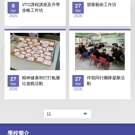
VTC課程講座及升學
朋輩藝術工作坊
8
27
攻略工作坊
Apr
Mar
2026
2026
精神健康和打打氣攤
伴我同行團隊凝聚活
27
27
位遊戲活動
動
Mar
Mar
2026
2026
學校簡介