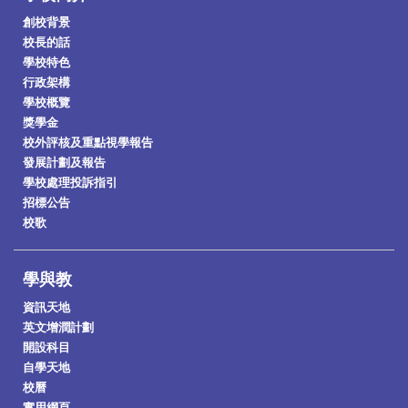
創校背景
校長的話
學校特色
行政架構
學校概覽
獎學金
校外評核及重點視學報告
發展計劃及報告
學校處理投訴指引
招標公告
校歌
學與教
資訊天地
英文增潤計劃
開設科目
自學天地
校曆
實用網頁