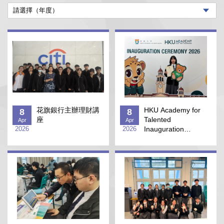
花旗銀行主辦理財講
HKU Academy for
8
8
座
Talented
Apr
Apr
2026
2026
Inauguration
Ceremony