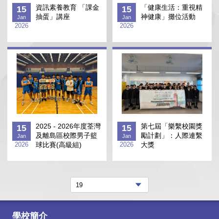
資訊素養教育 「課金
「健康生活：重視精
15
15
抽蛋」講座
神健康」攤位活動
Jan
Jan
2026
2026
2025 - 2026年度荃灣
第七屆「樂繫校園獎
15
15
及離島區校際男子籃
勵計劃」：人際連繫
Jan
Jan
2026
球比賽(高級組)
2026
大獎
學校簡介