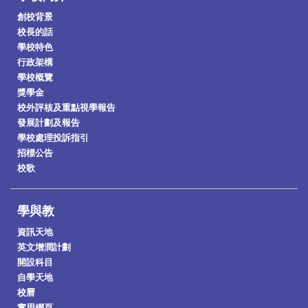
創校背景
校長的話
學校特色
行政架構
學校概覽
獎學金
校外評核及重點視學報告
發展計劃及報告
學校處理投訴指引
招標公告
校歌
學與教
資訊天地
英文增潤計劃
開設科目
自學天地
校曆
實用網頁