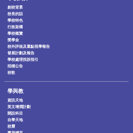
創校背景
校長的話
學校特色
行政架構
學校概覽
獎學金
校外評核及重點視學報告
發展計劃及報告
學校處理投訴指引
招標公告
校歌
學與教
資訊天地
英文增潤計劃
開設科目
自學天地
校曆
實用網頁