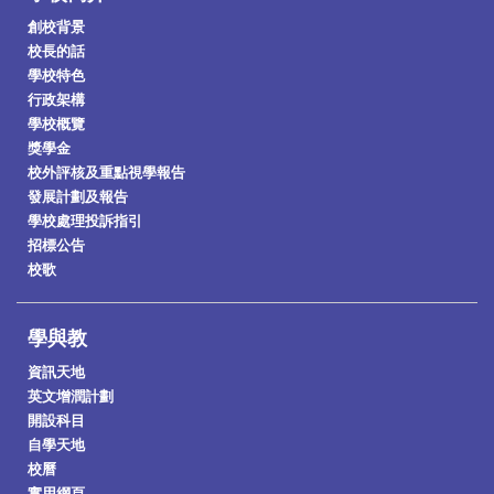
創校背景
校長的話
學校特色
行政架構
學校概覽
獎學金
校外評核及重點視學報告
發展計劃及報告
學校處理投訴指引
招標公告
校歌
學與教
資訊天地
英文增潤計劃
開設科目
自學天地
校曆
實用網頁