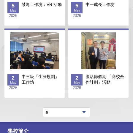
禁毒工作坊：VR 活動
中一成長工作坊
5
5
May
May
2026
2026
中三級「生涯規劃」
復活節假期 「商校合
2
2
工作坊
作計劃」活動
May
May
2026
2026
學校簡介