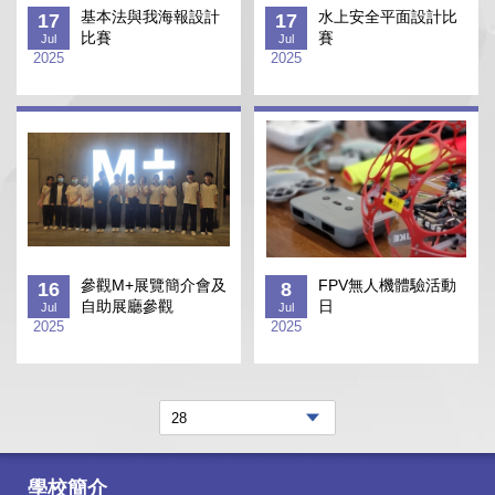
基本法與我海報設計
水上安全平面設計比
17
17
比賽
賽
Jul
Jul
2025
2025
參觀M+展覽簡介會及
FPV無人機體驗活動
16
8
自助展廳參觀
日
Jul
Jul
2025
2025
學校簡介