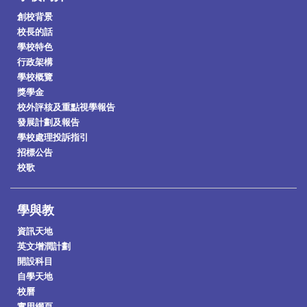
創校背景
校長的話
學校特色
行政架構
學校概覽
獎學金
校外評核及重點視學報告
發展計劃及報告
學校處理投訴指引
招標公告
校歌
學與教
資訊天地
英文增潤計劃
開設科目
自學天地
校曆
實用網頁