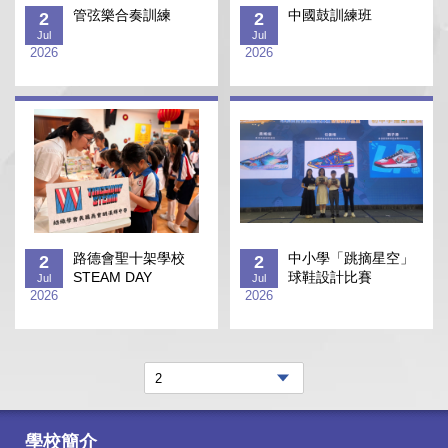
管弦樂合奏訓練
中國鼓訓練班
2
2
Jul
Jul
2026
2026
路德會聖十架學校
中小學「跳摘星空」
2
2
STEAM DAY
球鞋設計比賽
Jul
Jul
2026
2026
學校簡介