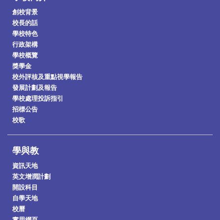
創校背景
校長的話
學校特色
行政架構
學校概覽
獎學金
校外評核及重點視學報告
發展計劃及報告
學校處理投訴指引
招標公告
校歌
學與教
資訊天地
英文增潤計劃
開設科目
自學天地
校曆
實用網頁