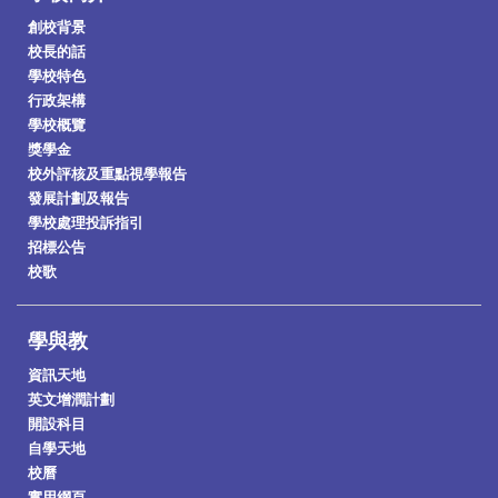
創校背景
校長的話
學校特色
行政架構
學校概覽
獎學金
校外評核及重點視學報告
發展計劃及報告
學校處理投訴指引
招標公告
校歌
學與教
資訊天地
英文增潤計劃
開設科目
自學天地
校曆
實用網頁