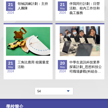
領袖訓練計劃：主持
伴我同行計劃：日營
21
21
人團隊
活動、校內工作坊和
May
May
2024
2024
義工服務
三角比應用 校園量度
中學生資訊科技業界
21
20
活動
探索計劃_思想科技公
May
May
2024
2024
司職場參觀(科組合
作)
學校簡介