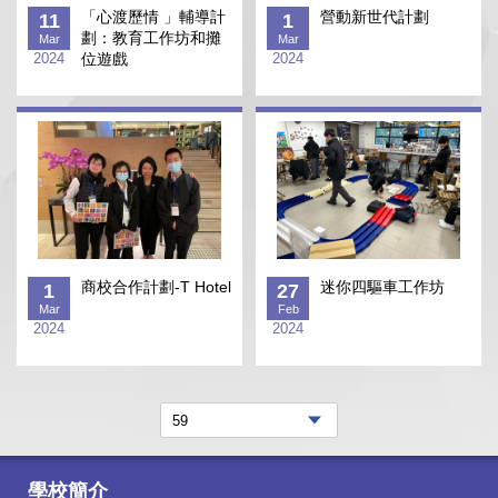
「心渡歷情 」輔導計
營動新世代計劃
11
1
劃：教育工作坊和攤
Mar
Mar
2024
位遊戲
2024
商校合作計劃-T Hotel
迷你四驅車工作坊
1
27
Mar
Feb
2024
2024
學校簡介