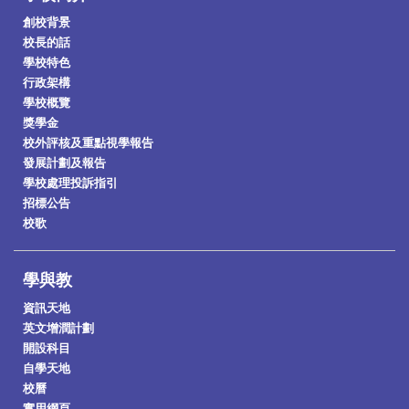
創校背景
校長的話
學校特色
行政架構
學校概覽
獎學金
校外評核及重點視學報告
發展計劃及報告
學校處理投訴指引
招標公告
校歌
學與教
資訊天地
英文增潤計劃
開設科目
自學天地
校曆
實用網頁