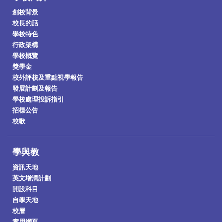
創校背景
校長的話
學校特色
行政架構
學校概覽
獎學金
校外評核及重點視學報告
發展計劃及報告
學校處理投訴指引
招標公告
校歌
學與教
資訊天地
英文增潤計劃
開設科目
自學天地
校曆
實用網頁