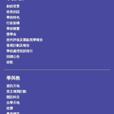
創校背景
校長的話
學校特色
行政架構
學校概覽
獎學金
校外評核及重點視學報告
發展計劃及報告
學校處理投訴指引
招標公告
校歌
學與教
資訊天地
英文增潤計劃
開設科目
自學天地
校曆
實用網頁