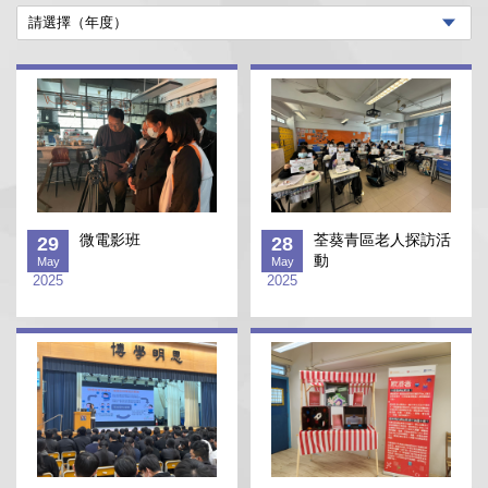
微電影班
荃葵青區老人探訪活
29
28
動
May
May
2025
2025