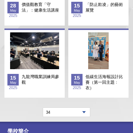
價值觀教育「守
「防止欺凌」的藝術
28
15
法」：健康生活講座
展覽
May
May
2025
2025
九龍灣職業訓練局參
低碳生活海報設計比
15
15
觀
賽（第一回主題﹕
May
May
2025
2025
衣）
學校簡介