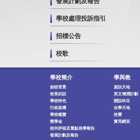
發展計劃及報告
學校處理投訴指引
招標公告
校歌
學校簡介
學與教
創校背景
資訊天地
校長的話
英文增潤計劃
學校特色
開設科目
行政架構
自學天地
學校概覽
校曆
獎學金
實用網頁
校外評核及重點視學報告
發展計劃及報告