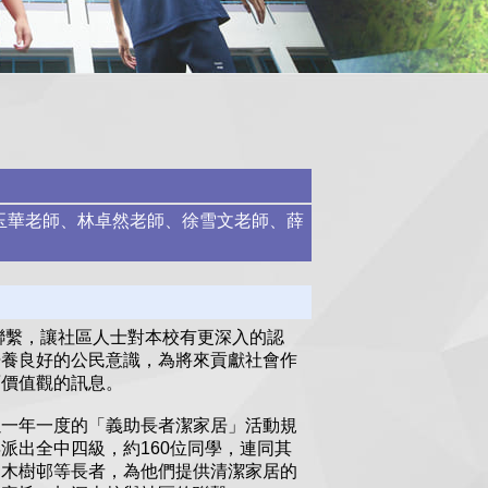
玉華老師、林卓然老師、徐雪文老師、薛
聯繫，讓社區人士對本校有更深入的認
培養良好的公民意識，為將來貢獻社會作
面價值觀的訊息。
以一年一度的「義助長者潔家居」活動規
派出全中四級，約160位同學，連同其
梨木樹邨等長者，為他們提供清潔家居的