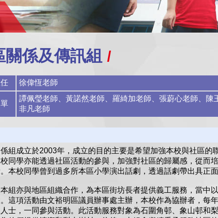
區關係及傳訊組
主任
徐偉恆老師
譚佩瑩老師、黃諾然老師、羅綺加老師、張蔚心老師、陳
名單
非凡老師
係組成立於2003年，成立的目的主要是希望加強本校與社區的
本校同學亦能透過社區活動的參與，加強對社區的歸屬感，從而
備。本校同學曾到過多所本區小學演出話劇，透過話劇帶出具正
，本組亦與地區組織合作，為本區街坊長者提供義工服務，當中
。這項活動由文裕明區議員辦事處主辦，本校作為協辦者，每年
工人士，一同參與活動。此活動服務對象為石圍角邨、象山邨和