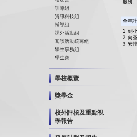
服務
訓導組
資訊科技組
全年
輔導組
1. 
課外活動組
2. 
閱讀活動統籌組
3. 
學生事務組
學生會
學校概覽
獎學金
校外評核及重點視
學報告