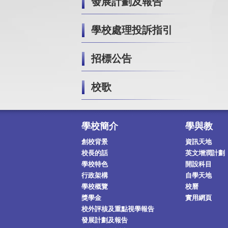
發展計劃及報告
學校處理投訴指引
招標公告
校歌
學校簡介
學與教
創校背景
資訊天地
校長的話
英文增潤計劃
學校特色
開設科目
行政架構
自學天地
學校概覽
校曆
獎學金
實用網頁
校外評核及重點視學報告
發展計劃及報告