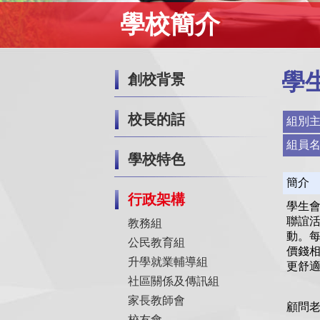
學校簡介
學
創校背景
校長的話
組別
組員
學校特色
簡介
行政架構
學生
聯誼
教務組
動。
公民教育組
價錢相
升學就業輔導組
更舒
社區關係及傳訊組
家長教師會
顧問
校友會