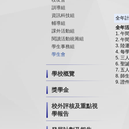
訓導組
資訊科技組
全年
輔導組
全年
課外活動組
1. 
閱讀活動統籌組
2. 
3. 
學生事務組
4. 
學生會
5. 
6. 
7. 
學校概覽
8. 
9. 
獎學金
校外評核及重點視
學報告