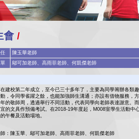
生會
主任
陳玉華老師
名單
鄔可加老師、高雨菲老師、何凱傑老師
會在建校第二年成立，至今已三十多年了，主要為同學籌辦各類
活動，令同學雀躍之餘，也能加強師生溝通；亦設有借物服務，
每年的敬師周，透過舉行不同活動，代表同學向老師表達謝意。
宜的文具作預備考試。在2018-19年度起，M008室學生活動
適的午餐及活動場地。
老師：陳玉華、鄔可加老師、高雨菲老
師、何凱傑老師