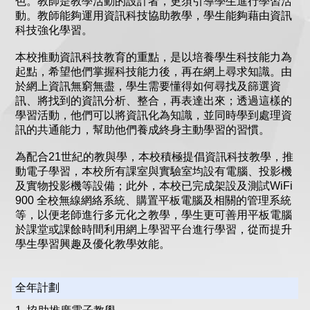
色。教師是教學活動的設計者，更須引導學生進行學習活
動。教師能夠運用資訊科技協助教學，學生能夠藉由資訊
科技強化學習。
本校推動資訊科技教育的重點，是以培養學生科技能力為
起點，希望他們掌握科技能力後，再在網上尋求知識。由
於網上資訊無窮無盡，學生需要懂得如何尋找及篩選資
訊、將找到的資訊分析、整合，再表達出來；透過這樣的
學習活動，他們可以將資訊化為知識，並同時學到處理資
訊的共通能力，幫助他們養成終身主動學習的習慣。
為配合21世紀的教與學，本校積極提倡資訊科技教學，推
動電子學習，本校所有課室與實驗室均設有電腦、投影機
及實物投影機等設備；此外，本校已完成架設及測試WiFi
900 全校無線網絡系統、購置平板電腦及相關的管理系統
等，以便老師進行多元化之教學，學生更可善用平板電腦
於課堂或課餘時間利用網上學習平台進行學習，從而提升
學生學習興趣及優化教學效能。
全年計劃