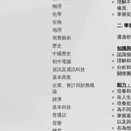
理解不
物理
僱員、
化學
掌握促
生物
二. 
地理
通過研
視覺藝術
歷史
知識與
中國歷史
認識個
理解和
初中電腦
分析和
資訊及通訊科技
關懷團
基本商業
能力：
企業、會計與財務概
培養和
論
在人生
經濟
培養批
基本科技
為不同
普通話
掌握基
以及與
音樂
在為他
體育