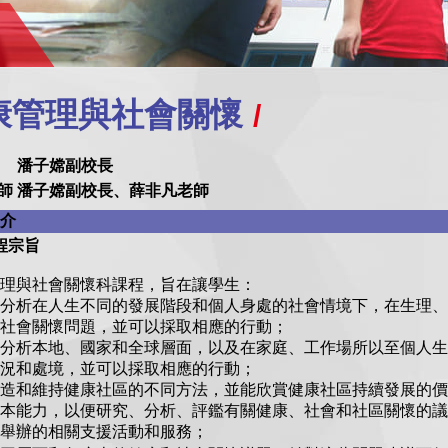
康管理與社會關懷
潘子嫦
副校長
師
潘子嫦
副校長、
薛非凡老師
介
課程宗旨
理與社會關懷科課程，旨在讓學生：
分析在人生不同的發展階段和個人身處的社會情境下，在生理、
社會關懷問題，並可以採取相應的行動；
及分析本地、國家和全球層面，以及在家庭、工作場所以至個人
況和處境，並可以採取相應的行動；
造和維持健康社區的不同方法，並能欣賞健康社區持續發展的價
本能力，以便研究、分析、評鑑有關健康、社會和社區關懷的議
舉辦的相關支援活動和服務；