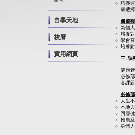
培養運
康選擇
自學天地
價值觀
為個人
培養對
校曆
學會尊
培養對
實用網頁
三.
課
健康管
必修部
各課題
必修部
人生不
本地與
回應健
推廣及
身體力