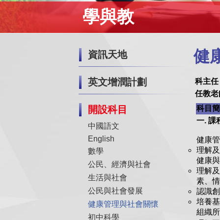
學與教
健
資訊天地
英文增潤計劃
科主任
任教老
開設科目
科目簡
一. 
中國語文
English
健康管
理解及
數學
健康與
公民、經濟與社會
理解
生活與社會
素、情
公民與社會發展
認識創
培養基
健康管理與社會關懷
組織所
初中科學