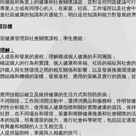
同層面和角度上的健康和社會關懷議題，並對這些問題建議可行
專業人士或有同理心的人，在家庭，社區、工作場所以及社會中
進社區健康的知識和共通能力，明白這些知識和能力對發展經濟
學習目標
習健康管理與社會關懷課程，學生應能：
理解：
人成長和發展的過程，理解構成個人健康的不同層面；
確認個人的行為和實踐、個人健康和幸福、社區的福祉與社會的
評鑑人與生態環境之間的相互關係和影響，以及發展推廣環境健
體組織和機構的架構，發展進程、應用的策略及實行的措施，並
應用技能以確立及維持健康的生活方式和預防疾病；
不同階段，工作與消閒活動中，選擇消費品和服務時，作明智健
判性分析能力，使用個人健康指標和關於實際健康的資訊，保持
社群，在不同場合和環境，策畫和籌辦健康推廣和社會關懷的活
本的知識，培養適當的能力，進行社會科學研究，包括設定適當
有興趣和相關的人士互相交流；
人提供協助時，掌握與人相處的技巧；