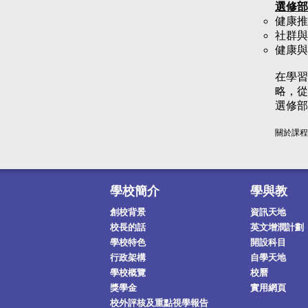
選修部
健康推
社群與
健康與
在學習
略，從
選修部
關於課程
學校簡介
學與教
創校背景
資訊天地
校長的話
英文增潤計劃
學校特色
開設科目
行政架構
自學天地
學校概覽
校曆
獎學金
實用網頁
校外評核及重點視學報告